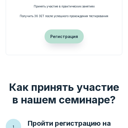
Принять участие в практических занятиях
Получить 36 ЗЕТ после успешного прохождения тестирования
Оставить заявку
Мы рассматриваем каждый запрос
индивидуально и подбираем формат
Регистрация
взаимодействия в зависимости от задач
медицинской организации, образовательного
проекта или региональной службы.
Как принять участие
Практика
Обучение
Наука
Развитие
регионов
в нашем семинаре?
Экспертная поддержка медицинских организаций на всех
этапах развития неонатальной помощи
Пройти регистрацию на