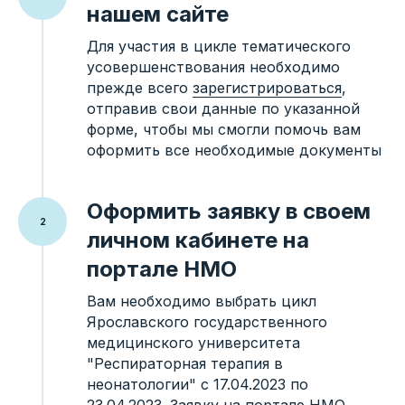
нашем сайте
Для участия в цикле тематического
усовершенствования необходимо
прежде всего
зарегистрироваться
,
отправив свои данные по указанной
Информация
форме, чтобы мы смогли помочь вам
Юридический Адрес:
оформить все необходимые документы
Россия, Санкт-
Петербург, 190031, г.
Санкт-Петербург,
вн.тер.г.
Оформить заявку в своем
Муниципальный округ
© 2020 - 2026 ООО
Сенной округ, ул.
"МедНео"
личном кабинете на
Ефимова, д. 2, Литера
А, Помещ. 1-Н, Офис
портале НМО
К11-1
Вам необходимо выбрать цикл
ОГРН 115784078355
ИНН 7841019820 /
Ярославского государственного
КПП 783901001
медицинского университета
"Респираторная терапия в
Разделы сайта
Контакты
неонатологии" с 17.04.2023 по
Телефон: