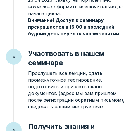
23.04.2023. Заявку на
портале НМО
Главная
+7 96 11 22
возможно оформить исключительно до
Аудит
начала цикла.
44 88
Обучение
Внимание! Доступ к семинару
E-mail
прекращается в 15:00 в последний
Эксперты
info.medneo@gmail.com
будний день перед началом занятий!
Политика
конфиденциальности
Участвовать в нашем
Согласие на
обработку данных
семинаре
Прослушать все лекции, сдать
промежуточное тестирование,
подготовить и прислать сканы
© Все авторские материалы, опубликованные на
документов (адрес мы вам пришлем
сайте, принадлежат владельцу сайта.
Иные материалы снабжены ссылками на источник.
после регистрации обратным письмом),
Запрещено использовать полностью или частично
материалы сайта в бумажной прессе без
следовать нашим инструкциям
согласования с автором.
Веб-сайты, желающие воспользоваться материалами,
могут делать это, при указании источника со ссылкой
Получить знания и
на сайт автора