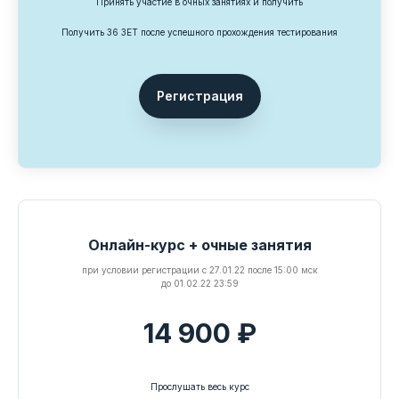
Принять участие в очных занятиях и получить
Получить 36 ЗЕТ после успешного прохождения тестирования
ОБРАТНАЯ СВЯЗЬ
Обсудить аудит,
Регистрация
обучение, научное
сопровождение или
проект для региона
Опишите задачу: аудит ОРИТН, разбор
клинических случаев, обучение команды,
обновление протоколов, научная статья,
Онлайн-курс + очные занятия
исследовательский проект или
при условии регистрации с 27.01.22 после 15:00 мск
сопровождение перинатальной службы.
до 01.02.22 23:59
Мы свяжемся с вами и предложим
14 900 ₽
оптимальный формат работы.
Прослушать весь курс