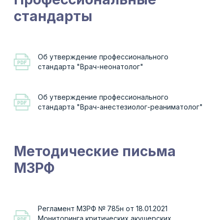
ОБРАТНАЯ СВЯЗЬ
Обсудить аудит,
обучение, научное
сопровождение или
проект для региона
Опишите задачу: аудит ОРИТН, разбор
клинических случаев, обучение команды,
обновление протоколов, научная статья,
исследовательский проект или
сопровождение перинатальной службы.
Мы свяжемся с вами и предложим
оптимальный формат работы.