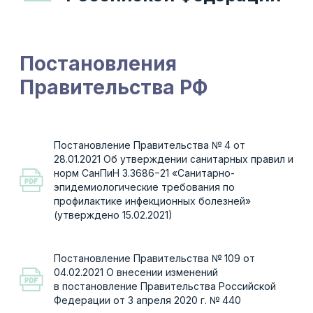
Постановление Правительства № 4 от
28.01.2021 Об утверждении санитарных правил и
норм СанПиН 3.3686−21 «Санитарно-
эпидемиологические требования по
профилактике инфекционных болезней»
(утверждено 15.02.2021)
Постановление Правительства № 109 от
04.02.2021 О внесении изменений
в постановление Правительства Российской
Федерации от 3 апреля 2020 г. № 440
Постановление Правительства Р Ф № 1762 от
30.10.2020 О государственной социальной
поддержке в 2020 — 2021 годах медицинских
и иных работников медицинских и иных
организаций (их структурных подразделений),
оказывающих медицинскую помощь
(участвующих в оказании, обеспечивающих
оказание медицинской помощи) по диагностике
и лечению новой коронавирусной инфекции
(COVID-19), медицинских работников,
контактирующих с пациентами
с установленным диагнозом новой
коронавирусной инфекции (COVID-19), внесении
изменений во Временные правила учета
информации в целях предотвращения
распространения новой коронавирусной