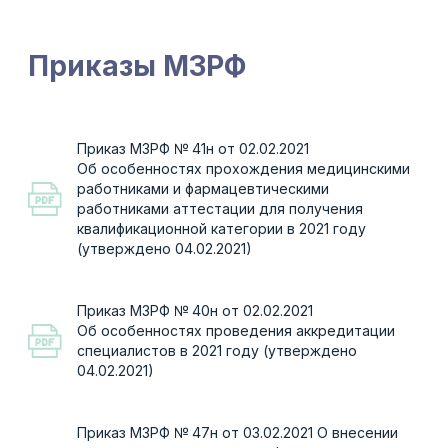
09.02.2021)
Приказ МЗРФ № 947н от 07.09.2020
Об утверждении порядка организации системы
документооборота в сфере охраны здоровья
в части ведения медицинской документации
в форме электронных документов (утверждено
12.01.2021)
Приказ МЗРФ № 1130н от 20.10.2020
Об утверждении порядка оказания
медицинской помощи по профилю «акушерство
и гинекология» (утверждено 01.01.2021)
Приказ МЗРФ № 1387 от 28.12.2020
Об утверждении плана научно-практических
мероприятий Министерства здравоохранения
Российской Федерации на 2021 год
Приказ МЗРФ № 785н от 31.07.2020
Об утверждении требований к организации
и проведению внутреннего контроля качества
и безопасности медицинской деятельности
(утверждено 02.10.2020