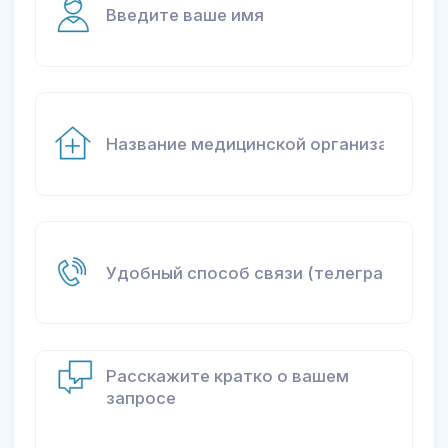
Главная
+7 96 11 22
Аудит
44 88
Обучение
E-mail
Эксперты
info.medneo@gmail.com
Политика
конфиденциальности
Согласие на
обработку данных
© Все авторские материалы, опубликованные на
сайте, принадлежат владельцу сайта.
Иные материалы снабжены ссылками на источник.
Запрещено использовать полностью или частично
материалы сайта в бумажной прессе без
согласования с автором.
Веб-сайты, желающие воспользоваться материалами,
могут делать это, при указании источника со ссылкой
на сайт автора