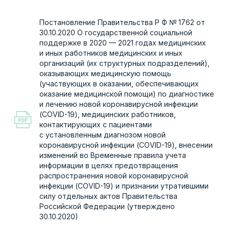
инфекции (COVID-19) и признании утратившими
силу отдельных актов Правительства
Российской Федерации (утверждено
30.10.2020)
Приказы МЗРФ
Приказ МЗРФ № 41н от 02.02.2021
Об особенностях прохождения медицинскими
работниками и фармацевтическими
работниками аттестации для получения
квалификационной категории в 2021 году
(утверждено 04.02.2021)
Приказ МЗРФ № 40н от 02.02.2021
Об особенностях проведения аккредитации
специалистов в 2021 году (утверждено
04.02.2021)
Приказ МЗРФ № 47н от 03.02.2021 О внесении
изменения в календарь профилактических
прививок по эпидемическим показаниям,
утвержденный приказом Министерства
здравоохранения Российской Федерации
от 21 марта 2014 г. № 125н (утверждено