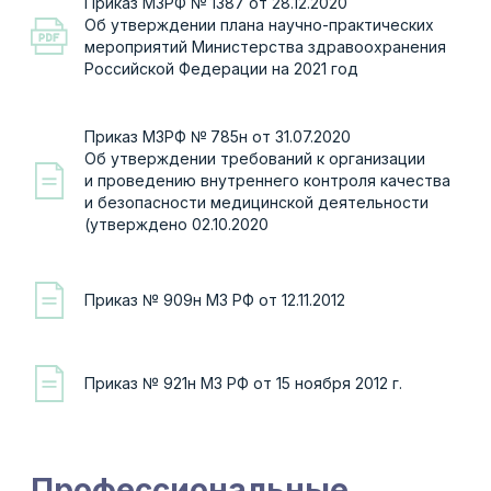
состояний в РФ (утверждено 18.01.2021)
Методические рекомендации МЗРФ Версия 3
от 25.01.2021 Организация оказания
медицинской помощи беременным, роженицам,
родильницам и новорожденным при новой
коронавирусной инфекции COVID-19
Методические рекомендации МЗРФ
3.5.1.3674−20. 3.5.1. Дезинфектология.
Обеззараживание рук медицинских работников
и кожных покровов пациентов при оказании
медицинской помощи (утверждено 14.12.2020)
Другие документы
Постановление Правительства Р Ф № 1762 от
30.10.2020 Изменение механизма
осуществления выплат за работу с covid
c 01 ноября 2020 года