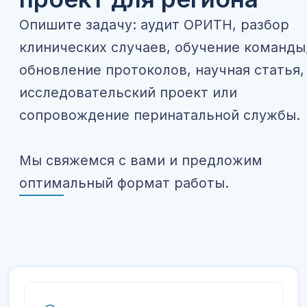
Информация
Юридический Адрес:
Россия, Санкт-
Петербург, 190031, г.
Санкт-Петербург,
вн.тер.г.
Муниципальный округ
Сенной округ, ул.
Ефимова, д. 2, Литера
А, Помещ. 1-Н, Офис
К11-1
© 2020 - 2026 ООО
ОГРН 115784078355
"МедНео"
ИНН 7841019820 /
КПП 783901001
Разделы сайта
Контакты
Телефон: