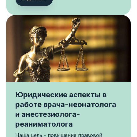
Юридические аспекты в
работе врача-неонатолога
и анестезиолога-
ОБРАТНАЯ СВЯЗЬ
реаниматолога
Обсудить аудит,
Наша цель – повышение правовой