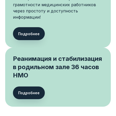
обучение, научное
грамотности медицинских работников
сопровождение или
через простоту и доступность
проект для региона
информации!
Опишите задачу: аудит ОРИТН, разбор
клинических случаев, обучение команды,
Подробнее
обновление протоколов, научная статья,
исследовательский проект или
сопровождение перинатальной службы.
Реанимация и стабилизация
Мы свяжемся с вами и предложим
в родильном зале 36 часов
оптимальный формат работы.
НМО
Подробнее