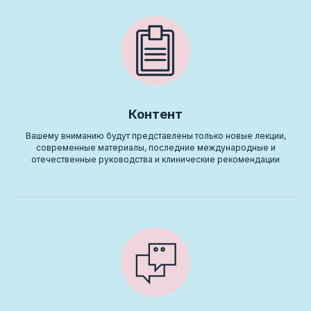
взаимодействия в зависимости от задач
медицинской организации, образовательного
проекта или региональной службы.
Контент
Практика
Обучение
Наука
Развитие
регионов
Вашему вниманию будут представлены только новые лекции,
современные материалы, последние международные и
Экспертная поддержка медицинских организаций на всех
отечественные руководства и клинические рекомендации
этапах развития неонатальной помощи
Информация